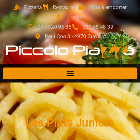
Pizzeria
Restaurant
Plats à emporter
Traiteur
0477 20 96 85
080 68 48 39
Petit Coo 8 - 4970 Stavelot
Les Plats Juniors